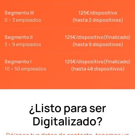
Segmento III
125€/dispositivo
0 < 3 empleados
(hasta 2 dispositivos)
Segmento II
125€/dispositivo(finalizado)
3 < 9 empleados
(hasta 9 dispositivos)
Segmento I
125€/dispositivo(finalizado)
10 < 50 empleados
(hasta 48 dispositivos)
¿Listo para ser
Digitalizado?