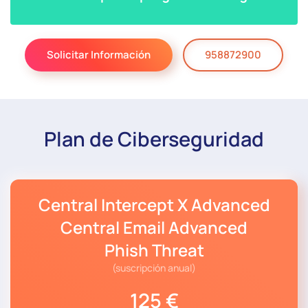
Solicitar Información
958872900
Plan de Ciberseguridad
Central Intercept X Advanced
Central Email Advanced
Phish Threat
(suscripción anual)
125 €