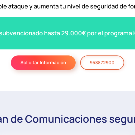
ble ataque y aumenta tu nivel de seguridad de fo
 subvencionado hasta 29.000€ por el programa Ki
Solicitar Información
958872900
an de Comunicaciones segu