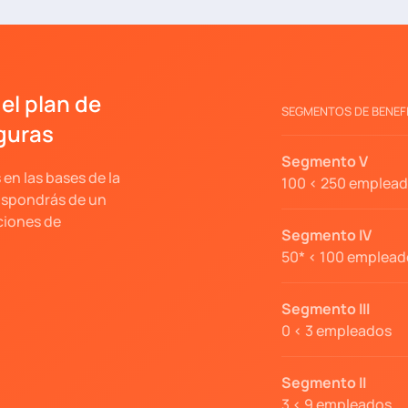
el plan de
SEGMENTOS DE BENEFI
guras
Segmento V
en las bases de la
100 < 250 emplea
dispondrás de un
uciones de
Segmento IV
50* < 100 emplead
Segmento III
0 < 3 empleados
Segmento II
3 < 9 empleados