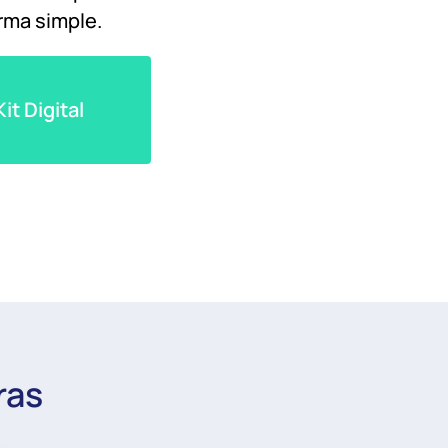
rma simple.
t Digital
ras