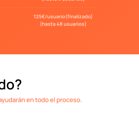
125€/usuario(finalizado)
(hasta 48 usuarios)
ado?
ayudarán en todo el proceso.