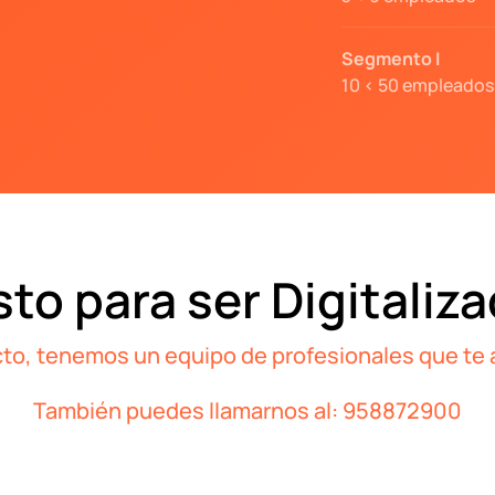
Segmento I
10 < 50 empleados
sto para ser Digitaliz
to, tenemos un equipo de profesionales que te 
También puedes llamarnos al:
958872900