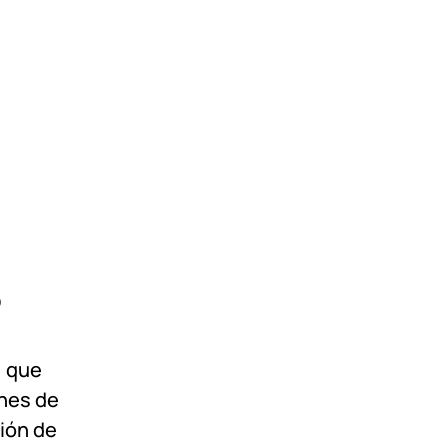
?
, que
ones de
ión de