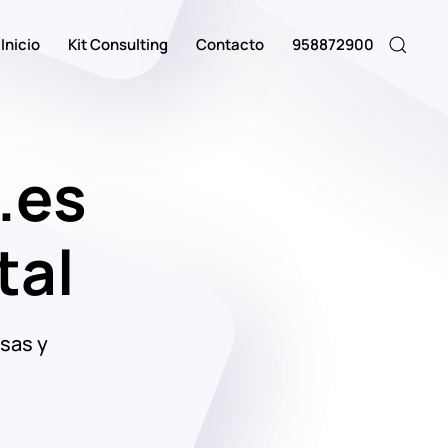
Inicio
Kit Consulting
Contacto
958872900
.es
tal
sas y