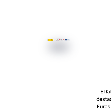
El K
destac
Euros