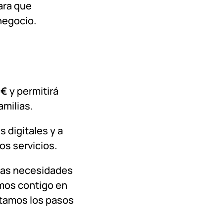
para que
negocio.
0€
y permitirá
milias.
 digitales y a
os servicios.
 las necesidades
emos contigo en
litamos los pasos